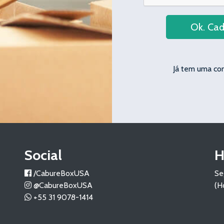
Ok. Cad
Já tem uma co
Social
H
/CabureBoxUSA
Se
@CabureBoxUSA
(H
+55 31 9078-1414